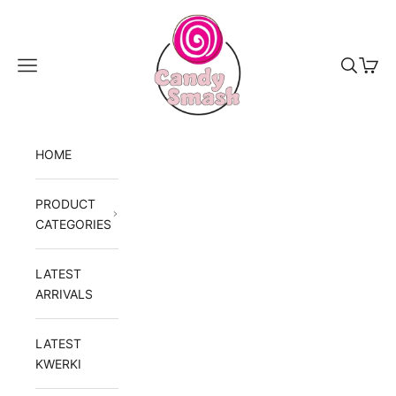
Skip to content
Candy Smash
Navigation menu
Search
Cart
HOME
PRODUCT
CATEGORIES
LATEST
ARRIVALS
LATEST
KWERKI