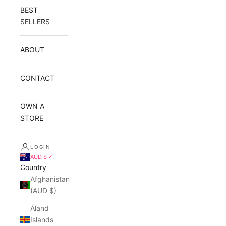
BEST
SELLERS
ABOUT
CONTACT
OWN A
STORE
LOGIN
AUD $
Country
Afghanistan
(AUD $)
Åland
Islands